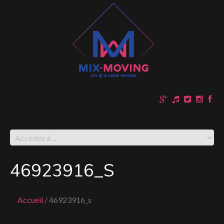
46923916_S
Accueil
46923916_s