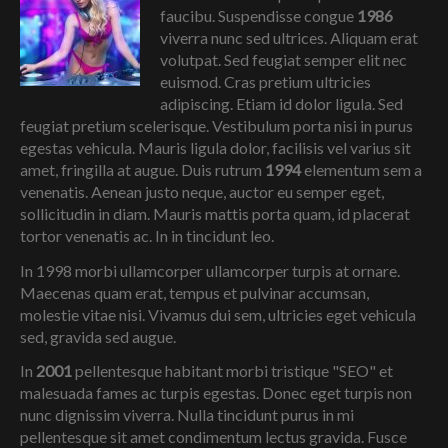
faucibu. Suspendisse congue
1986
viverra nunc sed ultrices. Aliquam erat
volutpat. Sed feugiat semper elit nec
euismod. Cras pretium ultricies
adipiscing. Etiam id dolor ligula. Sed
feugiat pretium scelerisque. Vestibulum porta nisi in purus
egestas vehicula. Mauris ligula dolor, facilisis vel varius sit
amet, fringilla at augue. Duis rutrum
1994
elementum sem a
venenatis. Aenean justo neque, auctor eu semper eget,
sollicitudin in diam. Mauris mattis porta quam, id placerat
tortor venenatis ac. In in tincidunt leo.
In 1998 morbi ullamcorper ullamcorper turpis at ornare.
Maecenas quam erat, tempus et pulvinar accumsan,
molestie vitae nisi. Vivamus dui sem, ultricies eget vehicula
sed, gravida sed augue.
In
2001
pellentesque habitant morbi tristique "SEO" et
malesuada fames ac turpis egestas. Donec eget turpis non
nunc dignissim viverra. Nulla tincidunt purus in mi
pellentesque sit amet condimentum lectus gravida. Fusce