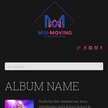
ALBUM NAME
Nulla facilisi. Aenean nec eros.
Vestibulum ante ipsum primis in